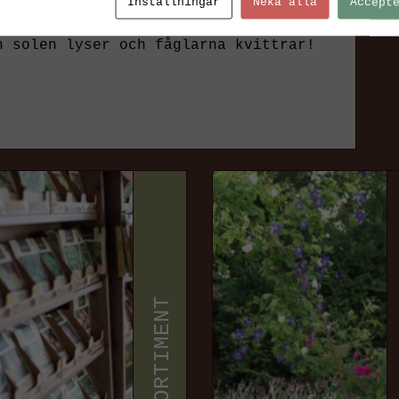
Inställningar
Neka alla
Accept
kså bra på graven om man har någon att
 midsommar.
h solen lyser och fåglarna kvittrar!
SORTIMENT