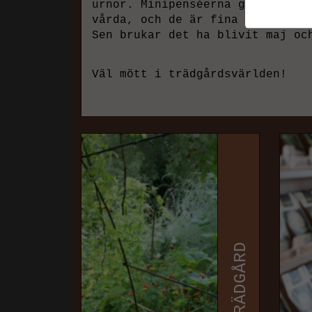
urnor. Minipenséerna gör sig oc
vårda, och de är fina ända till
Sen brukar det ha blivit maj oc
Väl mött i trädgårdsvärlden!
TRÄDGÅRD