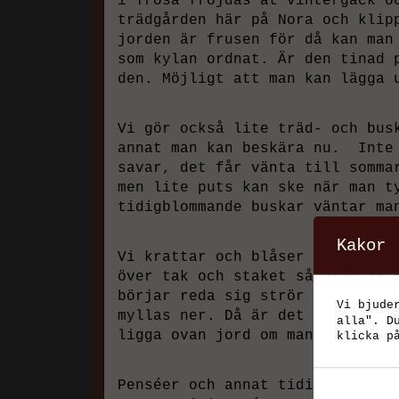
i Trosa fröjdas åt vintergäck o
trädgården här på Nora och klip
jorden är frusen för då kan man
som kylan ordnat. Är den tinad 
den. Möjligt att man kan lägga 
Vi gör också lite träd- och bus
annat man kan beskära nu. Inte 
savar, det får vänta till somma
men lite puts kan ske när man t
tidigblommande buskar väntar ma
Kakor
Vi krattar och blåser bort gamm
över tak och staket så allt är 
börjar reda sig strör vi ut eko
Vi bjude
myllas ner. Då är det också bra
alla". D
ligga ovan jord om man är tidig
klicka p
Penséer och annat tidigt blir p