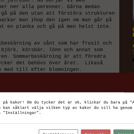
ch julrosor. Nu börjar vi med
per ner alla perenner. Gärna medan
 gå på den utan att förstöra strukturen
packar man ihop den igen om man går på
ut en planka och gå på men helst inte.
kbeskärning av sånt som har frusit och
björk, körsbär, lönn och annat som
ren. Sommarbeskärning är att föredra
ycker det behövs över året. Likaså
n med till efter blomningen.
alt löv och kvistar från gångarna, ser
klart inför vårens ankomst. När jorden
gödsel i alla bäddar som helst ska
r på kakor! Om du tycker det är ok, klickar du bara på "
 att ta bort ogräs för de brukar nästan
u kan såklart välja vilken typ av kakor du vill ha genom
t ute, sen växer de fast ordentligt!
å "Inställningar".
lanterat så vi får blommor i krukor och