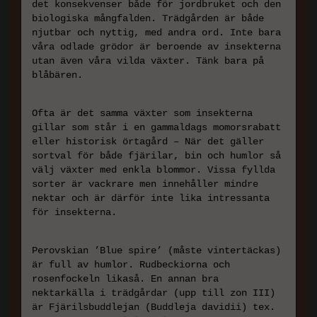
det konsekvenser både för jordbruket och den
biologiska mångfalden. Trädgården är både
njutbar och nyttig, med andra ord. Inte bara
våra odlade grödor är beroende av insekterna
utan även våra vilda växter. Tänk bara på
blåbären.
Ofta är det samma växter som insekterna
gillar som står i en gammaldags momorsrabatt
eller historisk örtagård – När det gäller
sortval för både fjärilar, bin och humlor så
välj växter med enkla blommor. Vissa fyllda
sorter är vackrare men innehåller mindre
nektar och är därför inte lika intressanta
för insekterna.
Perovskian ’Blue spire’ (måste vintertäckas)
är full av humlor. Rudbeckiorna och
rosenfockeln likaså. En annan bra
nektarkälla i trädgårdar (upp till zon III)
är Fjärilsbuddlejan (Buddleja davidii) tex.