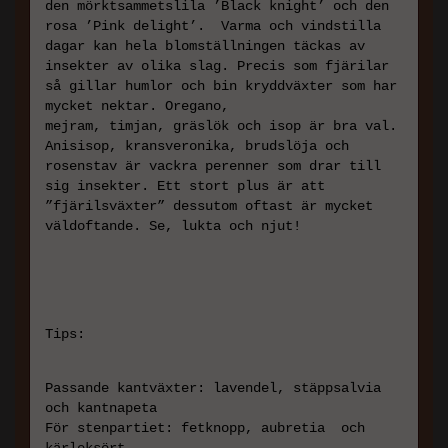
den mörktsammetslila ’Black knight’ och den
rosa ’Pink delight’. Varma och vindstilla
dagar kan hela blomställningen täckas av
insekter av olika slag. Precis som fjärilar
så gillar humlor och bin kryddväxter som har
mycket nektar. Oregano,
mejram, timjan, gräslök och isop är bra val.
Anisisop, kransveronika, brudslöja och
rosenstav är vackra perenner som drar till
sig insekter. Ett stort plus är att
”fjärilsväxter” dessutom oftast är mycket
väldoftande. Se, lukta och njut!
Tips:
Passande kantväxter: lavendel, stäppsalvia
och kantnapeta
För stenpartiet: fetknopp, aubretia och
kärleksört.