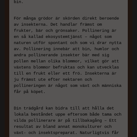
bin.
För många grödor är skörden direkt beroende
av insekterna. Det handlar främst om
frukter, bär och grönsaker. Pollinering är
en så kallad ekosystemtjänst – något som
naturen utför spontant och som vi drar nytta
av. Pollinering innebär att bin, humlor och
andra pollinerande insekter bär med sig
pollen mellan olika blommor, vilket gör att
växtens blommor befruktas och kan utvecklas
till en frukt eller ett frö. Insekterna är
ju främst ute efter nektaren och
pollineringen är något som växt och människa
får på köpet.
Din trädgård kan bidra till att hålla det
lokala beståndet uppe eftersom både tama och
vilda pollinerare är på tillbakagång – Ett
resultat av bland annat monokulturer och
växt- och insektspreparat. Naturligtvis får