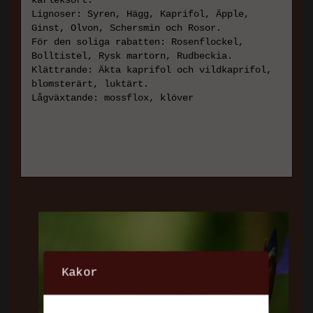
Lignoser: Syren, Hägg, Kaprifol, Äpple,
Ginst, Olvon, Schersmin och Rosor.
För den soliga rabatten: Rosenflockel,
Bolltistel, Rysk martorn, Rudbeckia.
Klättrande: Äkta kaprifol och vildkaprifol,
blomsterärt, luktärt.
Lågväxtande: mossflox, klöver
Kakor