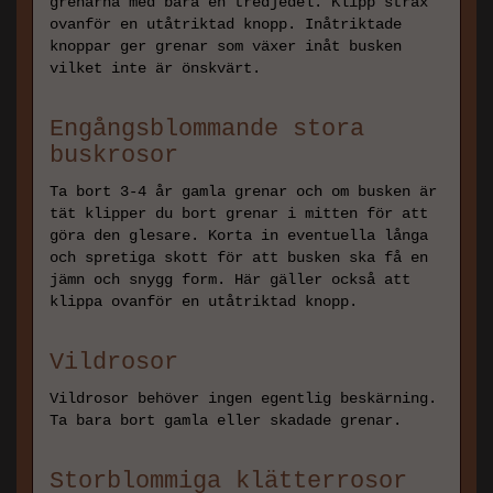
grenarna med bara en tredjedel. Klipp strax
ovanför en utåtriktad knopp. Inåtriktade
knoppar ger grenar som växer inåt busken
vilket inte är önskvärt.
Engångsblommande stora
buskrosor
Ta bort 3-4 år gamla grenar och om busken är
tät klipper du bort grenar i mitten för att
göra den glesare. Korta in eventuella långa
och spretiga skott för att busken ska få en
jämn och snygg form. Här gäller också att
klippa ovanför en utåtriktad knopp.
Vildrosor
Vildrosor behöver ingen egentlig beskärning.
Ta bara bort gamla eller skadade grenar.
Storblommiga klätterrosor