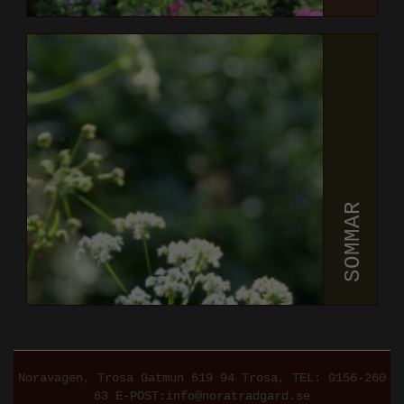
SOMMAR
Noravägen, Trosa Gatmun 619 94 Trosa
, TEL:
0156-260
63
E-POST:
info@noratradgard.se