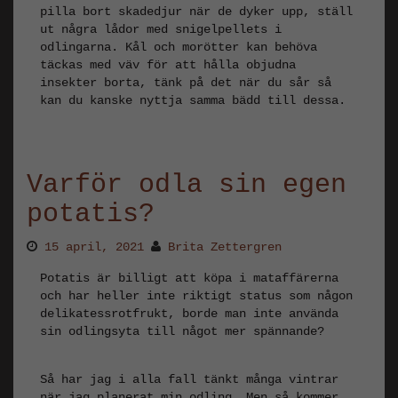
pilla bort skadedjur när de dyker upp, ställ
ut några lådor med snigelpellets i
odlingarna. Kål och morötter kan behöva
täckas med väv för att hålla objudna
insekter borta, tänk på det när du sår så
kan du kanske nyttja samma bädd till dessa.
Varför odla sin egen
potatis?
15 april, 2021
Brita Zettergren
Potatis är billigt att köpa i mataffärerna
och har heller inte riktigt status som någon
delikatessrotfrukt, borde man inte använda
sin odlingsyta till något mer spännande?
Så har jag i alla fall tänkt många vintrar
när jag planerat min odling. Men så kommer