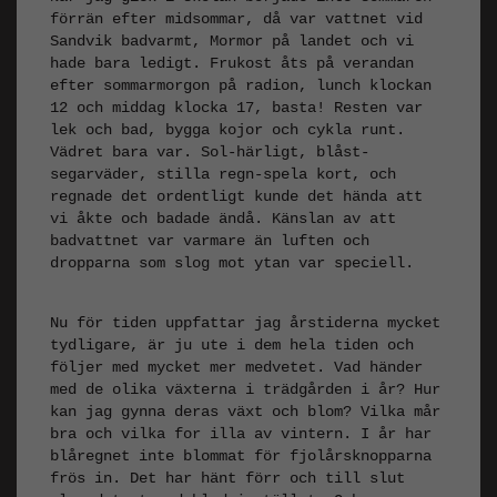
förrän efter midsommar, då var vattnet vid
Sandvik badvarmt, Mormor på landet och vi
hade bara ledigt. Frukost åts på verandan
efter sommarmorgon på radion, lunch klockan
12 och middag klocka 17, basta! Resten var
lek och bad, bygga kojor och cykla runt.
Vädret bara var. Sol-härligt, blåst-
segarväder, stilla regn-spela kort, och
regnade det ordentligt kunde det hända att
vi åkte och badade ändå. Känslan av att
badvattnet var varmare än luften och
dropparna som slog mot ytan var speciell.
Nu för tiden uppfattar jag årstiderna mycket
tydligare, är ju ute i dem hela tiden och
följer med mycket mer medvetet. Vad händer
med de olika växterna i trädgården i år? Hur
kan jag gynna deras växt och blom? Vilka mår
bra och vilka for illa av vintern. I år har
blåregnet inte blommat för fjolårsknopparna
frös in. Det har hänt förr och till slut