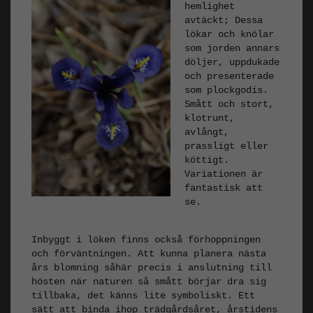
hemlighet
avtäckt; Dessa
lökar och knölar
som jorden annars
döljer, uppdukade
och presenterade
som plockgodis.
Smått och stort,
klotrunt,
avlångt,
prassligt eller
köttigt.
Variationen är
fantastisk att
se.
Inbyggt i löken finns också förhoppningen
och förväntningen. Att kunna planera nästa
års blomning såhär precis i anslutning till
hösten när naturen så smått börjar dra sig
tillbaka, det känns lite symboliskt. Ett
sätt att binda ihop trädgårdsåret, årstidens