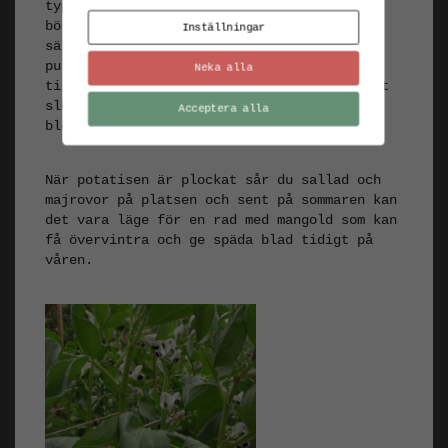
typerna finns som busk eller klängande. I
början av juni kan det också var dags att
Inställningar
sätta förkultiverade småplantor. Färsk
purjolök och sommarkål är oslagbart att ha
Neka alla
till hands när odlingssäsongen går mot sitt
slut. Och glöm inte att ha en rad med
Acceptera alla
blommor att plocka!
När potatisen är plockat sår du sallad och
majrovor på platsen och sent på sommaren kan
det vara läge för en rad med mangold som kan
få övervintra och ge späda blad tidigt på
våren.