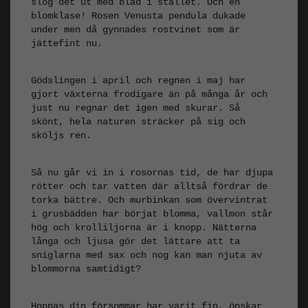
slog det ut med blad i stället. Och en
blomklase! Rosen Venusta pendula dukade
under men då gynnades rostvinet som är
jättefint nu.
Gödslingen i april och regnen i maj har
gjort växterna frodigare än på många år och
just nu regnar det igen med skurar. Så
skönt, hela naturen sträcker på sig och
sköljs ren.
Så nu går vi in i rosornas tid, de har djupa
rötter och tar vatten där alltså fördrar de
torka bättre. Och murbinkan som övervintrat
i grusbädden har börjat blomma, vallmon står
hög och krolliljorna är i knopp. Nätterna
långa och ljusa gör det lättare att ta
sniglarna med sax och nog kan man njuta av
blommorna samtidigt?
Hoppas din försommar har varit fin, önskar