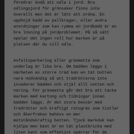
föredrar ändå att odla i jord. Bra
odlingsjord för grönsaker finns inte
överallt men det är lätt att ordna. En
upphöjd bädd av pallkragar, eller andra
anordningar som kan rymma en jordbädd är en
bra lösning på jordproblemet. På så sätt
spelar det ingen roll hur marken är på
platsen där du vill odla.
Asfaltsparkering eller gräsmatta som
underlag är lika bra. Om bädden läggs i
närheten av större träd kan en tät botten
vara nödvändig så att trädrötterna inte
invaderar bädden och stjäl allt vatten och
näring. För gräsmatta går det bra att täcka
marken med kartong och tidningar innan
bädden läggs. Är det stora besvär med
trädrötter och kraftigt rotogräs som tistlar
och åkerfräken behövs en mer
motståndskraftig botten. Tjock markduk kan
hjälpa men bäst är en tät plastbricka med
liten kant som effektivt spärrar för de