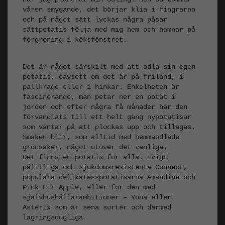
våren smygande, det börjar klia i fingrarna
och på något sätt lyckas några påsar
sättpotatis följa med mig hem och hamnar på
förgroning i köksfönstret.
Det är något särskilt med att odla sin egen
potatis, oavsett om det är på friland, i
pallkrage eller i hinkar. Enkelheten är
fascinerande, man petar ner en potät i
jorden och efter några få månader har den
förvandlats till ett helt gäng nypotatisar
som väntar på att plockas upp och tillagas.
Smaken blir, som alltid med hemmaodlade
grönsaker, något utöver det vanliga.
Det finns en potatis för alla. Evigt
pålitliga och sjukdomsresistenta Connect,
populära delikatesspotatisarna Amandine och
Pink Fir Apple, eller för den med
självhushållarambitioner – Yona eller
Asterix som är sena sorter och därmed
lagringsdugliga.