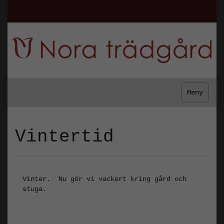
Meny
Vintertid
Vinter. Nu gör vi vackert kring gård och
stuga.