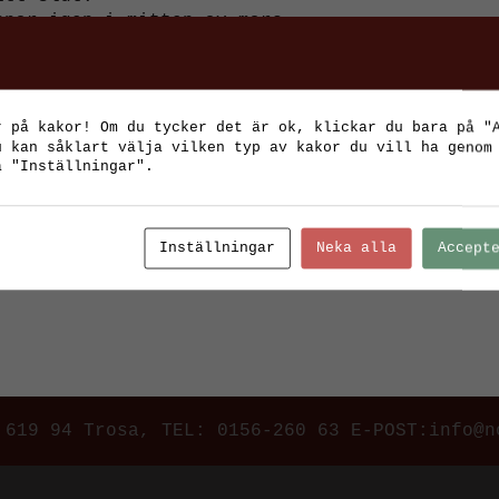
pnar igen i mitten av mars.
r på kakor! Om du tycker det är ok, klickar du bara på "
u kan såklart välja vilken typ av kakor du vill ha genom
å "Inställningar".
Inställningar
Neka alla
Accept
 God Jul och ett Gott nytt År!
 619 94 Trosa
, TEL:
0156-260 63
E-POST:
info@n