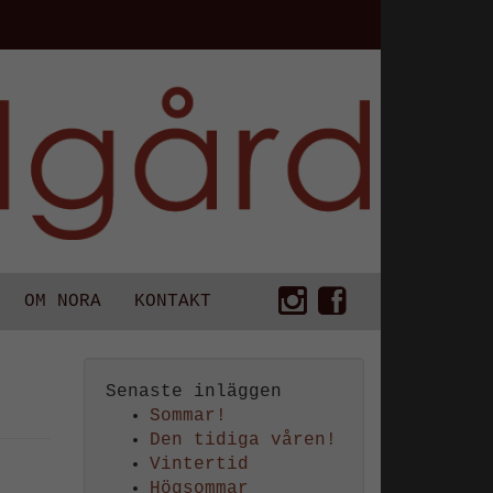
OM NORA
KONTAKT
Senaste inläggen
Sommar!
Den tidiga våren!
Vintertid
Högsommar