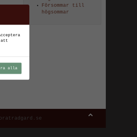
Försommar till
högsommar
Acceptera
 att
era alla
oratradgard.se