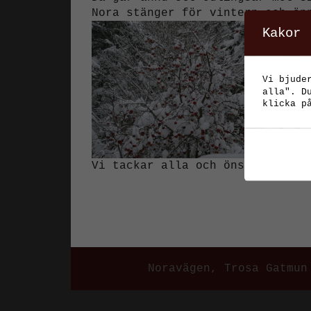
Nora stänger för vintern och öp
Kakor
Vi bjude
alla". D
klicka p
Vi tackar alla och önskar er en
Noravägen, Trosa Gatmun