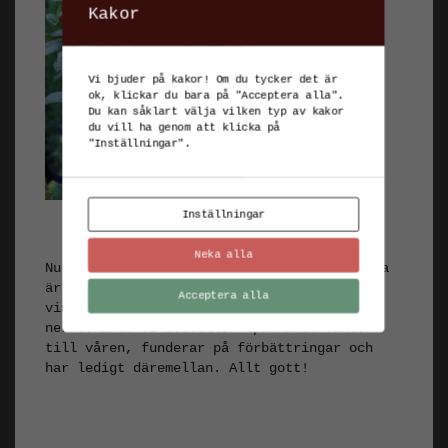
Kakor
Vi bjuder på kakor! Om du tycker det är
ok, klickar du bara på "Acceptera alla".
Du kan såklart välja vilken typ av kakor
du vill ha genom att klicka på
"Inställningar".
Inställningar
Neka alla
Nu har Nora trädgård vintervila, rabatterna
är täckta med löv och perenner står med
Acceptera alla
vinterståndare här och där. De klipper vi
ner senare. Vi beställer spännande växter
till våren, funderar på förbättringar och
har ledigt däremellan. Allt gott!