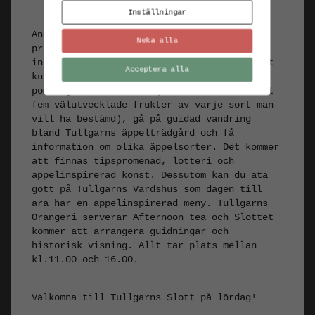
Inställningar
Andra marknadsstånd har med sig andra
Neka alla
produkter med anknytning till, och
inspirerade av, äpplet. Du kommer också att
Acceptera alla
kunna få dina äppelträd sortsbestämda av
pomolog Mats Brokvist (man bör ta med minst
fem välutvecklade frukter av varje sort man
vill ha bestämd), gå på guidad vandring
bland Tullgarns äppelträdgård och få
information om olika äppelsorter. Det kommer
att finnas tipspromenad, lotteri och
äppelinspirerad konst. Dessutom kan du äta
gott på Tullgarns Värdshus som dagen till
ära har en äppelinspirerad meny. Tullgarns
Orangeri serverar Afternoon tea och Slottet
kommer att arrangera guidningar och
historisk visning. Allt tar plats mellan
kl.11.00 och 16.00.
Välkomna till Tullgarns Slott på lördag!