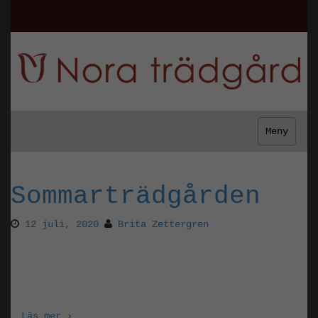
Meny
Bloggarkiv
Sommarträdgården
12 juli, 2020
Brita Zettergren
Nu blommar och surrar det i sortimentet!
Perenner och gräs i stora krukor, rosor och
klematis är extra fina just nu.
Läs mer ›