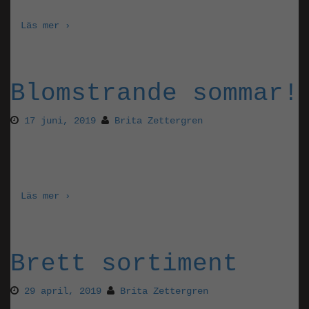
Läs mer ›
Blomstrande sommar!
17 juni, 2019
Brita Zettergren
Vi har dukat upp ett blomstrande överdåd med
nyinkomna rosor, perenner och bärbuskar.
Läs mer ›
Brett sortiment
29 april, 2019
Brita Zettergren