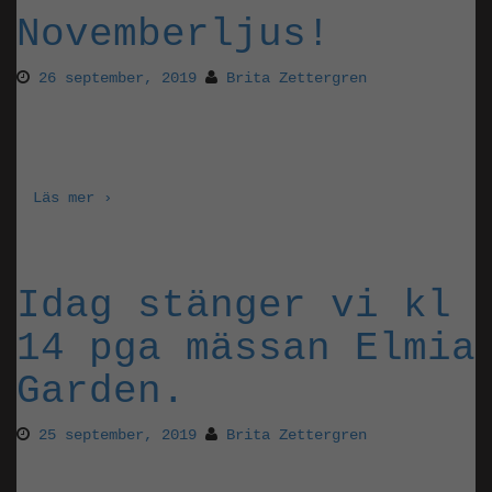
Novemberljus!
26 september, 2019
Brita Zettergren
November har ett särskilt ljus. Dagarna är korta
absolut men, skymningen är ofta väldigt vacker!
Läs mer ›
Idag stänger vi kl
14 pga mässan Elmia
Garden.
25 september, 2019
Brita Zettergren
Öppet som vanligt igen imorgon Torsdag