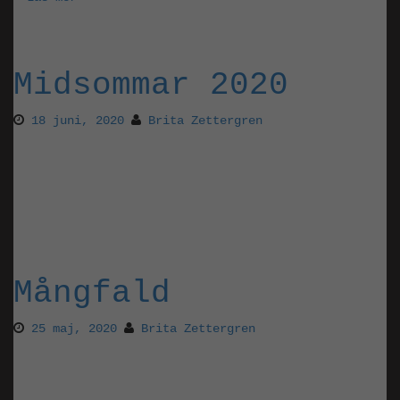
Midsommar 2020
18 juni, 2020
Brita Zettergren
Då tackar vi för vårsäsongen och träder efter
midsommarhelgen in i sommaren. Med förhoppningar
om lagom regn och lagom sol och god tillväxt i
trädgårdarna.
Mångfald
25 maj, 2020
Brita Zettergren
Våren börjar mogna till försommar och Nora
trädgård prunkar!