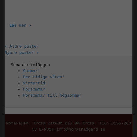
Härliga tider! Nu under våren och försommaren
har vi ett extra brett sortiment
Läs mer ›
‹ Äldre poster
Nyare poster ›
Senaste inläggen
Sommar!
Den tidiga våren!
Vintertid
Högsommar
Försommar till högsommar
Noravägen, Trosa Gatmun 619 94 Trosa
, TEL:
0156-260
63
E-POST:
info@noratradgard.se