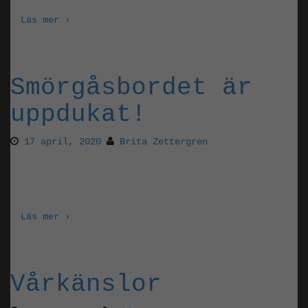
Läs mer ›
Smörgåsbordet är
uppdukat!
17 april, 2020
Brita Zettergren
Våren är i full gång och Nora fullkomligt dignar
med växter.
Läs mer ›
Vårkänslor