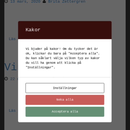
13 mars, 2020
Brita Zettergren
Nu drar vi igång ordentligt igen efter
vintervilan. Växthuset är fyllt av vårens
blommor och påskens pynt.
Kakor
Läs mer ›
Vi bjuder på kakor! Om du tycker det är
ok, klickar du bara på "Acceptera alla".
Du kan såklart välja vilken typ av kakor
du vill ha genom att klicka på
Vinter
"Inställningar".
22 november, 2019
Brita Zettergren
Inställningar
Nu har Nora trädgård vintervila, rabatterna är
täckta med löv
Neka alla
Läs mer ›
Acceptera alla